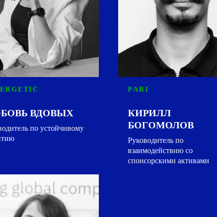
ERGETIC
PARI
БОВЬ ВДОВЫХ
КИРИЛЛ
БОГОМОЛОВ
водитель по устойчивому
итию
Руководитель по
взаимодействию со
спонсорскими активами