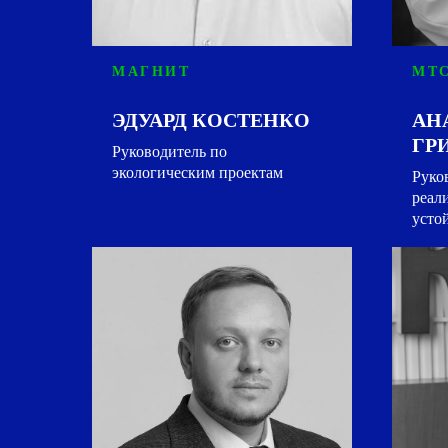
МАГНИТ
МТС
ЭДУАРД КОСТЕНКО
АН
ГР
Руководитель по
экологическим проектам
Руко
реал
усто