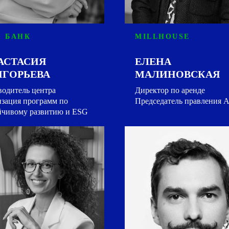
 БАНК
MILLHOUSE
АСТАСИЯ
ЕЛЕНА
ИГОРЬЕВА
МАЛИНОВСКАЯ
водитель центра
Директор по аренде
изация программ по
Председатель правления
йчивому развитию и ESG